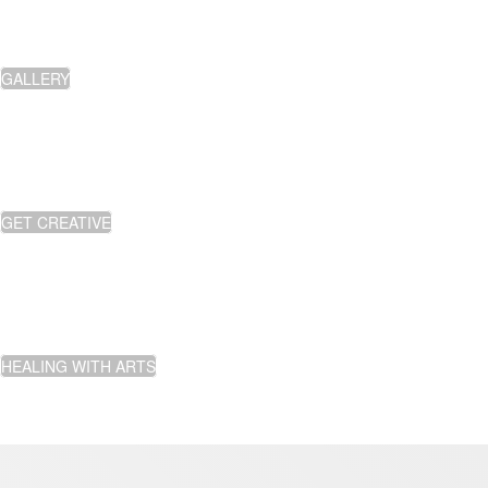
Malerei, Fotocollage und Zeichnungen
GALLERY
KREATIV WERDEN
Kunstsessions und Kursangebot
GET CREATIVE
KRAFT SCHÖPFEN
Kunst als Kraftquelle
HEALING WITH ARTS